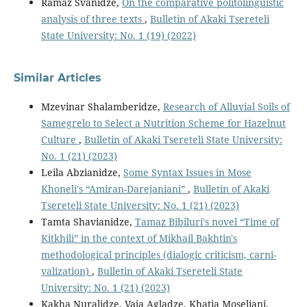
Ramaz Svanidze,
On the comparative politolinguistic
analysis of three texts
,
Bulletin of Akaki Tsereteli
State University: No. 1 (19) (2022)
Similar Articles
Mzevinar Shalamberidze,
Research of Alluvial Soils of
Samegrelo to Select a Nutrition Scheme for Hazelnut
Culture
,
Bulletin of Akaki Tsereteli State University:
No. 1 (21) (2023)
Leila Abzianidze,
Some Syntax Issues in Mose
Khoneli's “Amiran-Darejaniani”
,
Bulletin of Akaki
Tsereteli State University: No. 1 (21) (2023)
Tamta Shavianidze,
Tamaz Bibiluri's novel “Time of
Kitkhili” in the context of Mikhail Bakhtin's
methodological principles (dialogic criticism, carni-
valization)
,
Bulletin of Akaki Tsereteli State
University: No. 1 (21) (2023)
Kakha Nuralidze, Vaja Agladze, Khatia Moseliani,