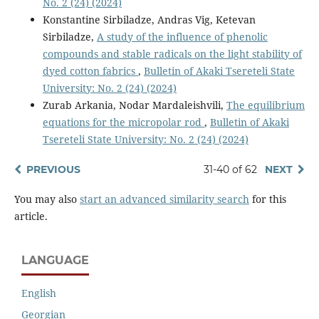
No. 2 (24) (2024)
Konstantine Sirbiladze, Andras Vig, Ketevan
Sirbiladze,
A study of the influence of phenolic
compounds and stable radicals on the light stability of
dyed cotton fabrics
,
Bulletin of Akaki Tsereteli State
University: No. 2 (24) (2024)
Zurab Arkania, Nodar Mardaleishvili,
The equilibrium
equations for the micropolar rod
,
Bulletin of Akaki
Tsereteli State University: No. 2 (24) (2024)
PREVIOUS
31-40 of 62
NEXT
You may also
start an advanced similarity search
for this
article.
LANGUAGE
English
Georgian