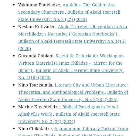
Vakhtang Endeladze,
Apuleius. The Golden Ass:
Secondary Characters
,
Bulletin of Akaki Tsereteli
State University: No. 2 (22) (2023)
Nestani Kutivadze,
Akaki Tsereteli's Reception in Aka
Morchiladze's Narrative ("Georgian Notebooks")
,
Bulletin of Akaki Tsereteli State University: No. 1(15)
(2020)
Guranda Gobiani,
Scientific Criteria for Working on
Written Material (Tamaz Chiladze - "Mirror for the
Blind")
,
Bulletin of Akaki Tsereteli State University:
No. 2(16) (2020)
Nino Tsurtsumia,
Literary City and Urban Literature:
Theoretical and Methodological Problems
,
Bulletin of
Akaki Tsereteli State University: No. 2(26) (2025)
Marine Khvedelidze,
Biblical Paradigms in Jemal
Ajiashvili's Work
,
Bulletin of Akaki Tsereteli State
University: No. 2 (24) (2024)
Nino Chikhladze,
Agamemnon: Literary Portrait from
Homer (The Iliad)
,
Bulletin of Akaki Tsereteli State