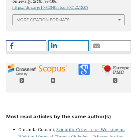
University
,
2(18)
, 93-106.
https://doi.org/10.52340/atsu.2021.2.18.09
MORE CITATION FORMATS
0
0
0
Most read articles by the same author(s)
Guranda Gobiani,
Scientific Criteria for Working on
Written Material (Tamaz Chiladze - "Mirror for the