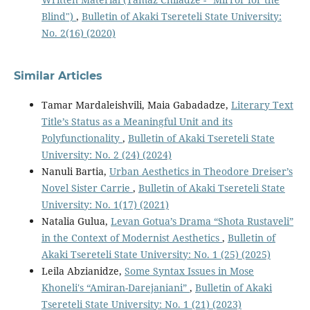
Blind")
,
Bulletin of Akaki Tsereteli State University:
No. 2(16) (2020)
Similar Articles
Tamar Mardaleishvili, Maia Gabadadze,
Literary Text
Title’s Status as a Meaningful Unit and its
Polyfunctionality
,
Bulletin of Akaki Tsereteli State
University: No. 2 (24) (2024)
Nanuli Bartia,
Urban Aesthetics in Theodore Dreiser’s
Novel Sister Carrie
,
Bulletin of Akaki Tsereteli State
University: No. 1(17) (2021)
Natalia Gulua,
Levan Gotua’s Drama “Shota Rustaveli”
in the Context of Modernist Aesthetics
,
Bulletin of
Akaki Tsereteli State University: No. 1 (25) (2025)
Leila Abzianidze,
Some Syntax Issues in Mose
Khoneli's “Amiran-Darejaniani”
,
Bulletin of Akaki
Tsereteli State University: No. 1 (21) (2023)