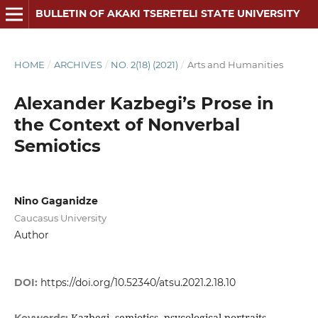
BULLETIN OF AKAKI TSERETELI STATE UNIVERSITY
HOME
/
ARCHIVES
/
NO. 2(18) (2021)
/
Arts and Humanities
Alexander Kazbegi’s Prose in
the Context of Nonverbal
Semiotics
Nino Gaganidze
Caucasus University
Author
DOI:
https://doi.org/10.52340/atsu.2021.2.18.10
Kazbegi, semiotics, psycological portraits