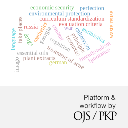
economic security
perfection
environmental protection
waste reuse
curriculum standardization
fake places
mathetics
evaluation criteria
content
russia
war
georgia
antibiotics
chimerism
language
principle
drugs
resources
cognition
intentionalism
treatment of acne
ignorance
essential oils
plant extracts
imago
german