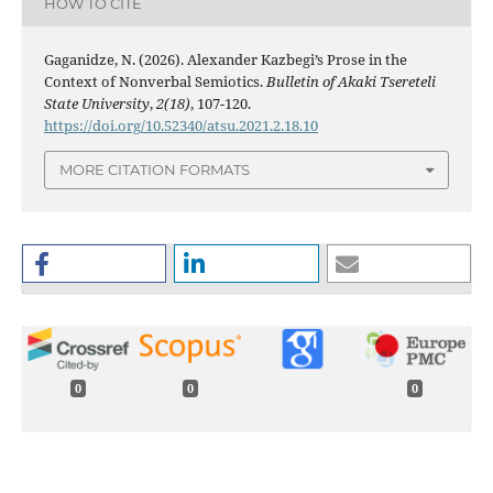
HOW TO CITE
Gaganidze, N. (2026). Alexander Kazbegi’s Prose in the
Context of Nonverbal Semiotics.
Bulletin of Akaki Tsereteli
State University
,
2(18)
, 107-120.
https://doi.org/10.52340/atsu.2021.2.18.10
MORE CITATION FORMATS
0
0
0